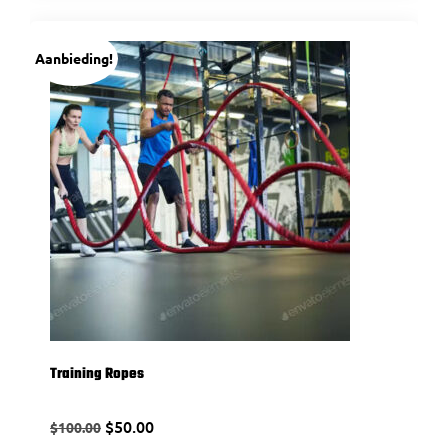
Aanbieding!
Training Ropes
$
50.00
$
100.00