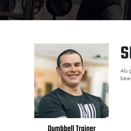
S
Als 
bewe
Dumbbell Trainer