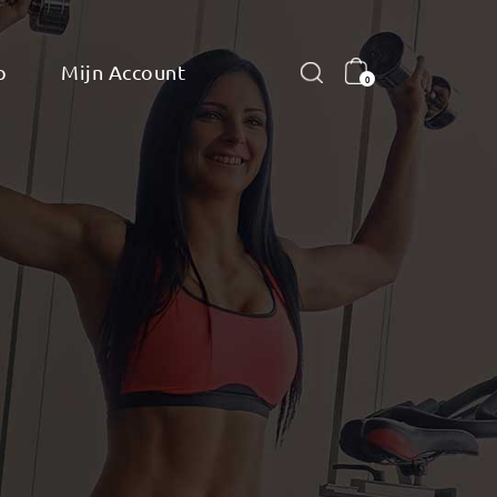
p
Mijn Account
0