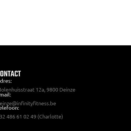
CONTACT
dres:
olenhuisstraat 12a, 9800 Deinze
mail:
einze@infinityfitness.be
elefoon:
32 486 61 02 49 (Charlotte)