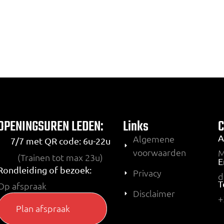
OPENINGSUREN LEDEN:
Links
A
Algemene
7/7 met QR code: 6u-22u
voorwaarden
M
(Trainen tot max 23u)
E
Rondleiding of bezoek:
Privacy
d
T
Op afspraak
Disclaimer
+
Plan afspraak