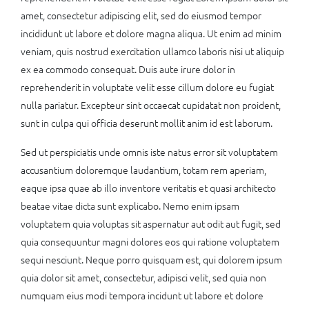
amet, consectetur adipiscing elit, sed do eiusmod tempor
incididunt ut labore et dolore magna aliqua. Ut enim ad minim
veniam, quis nostrud exercitation ullamco laboris nisi ut aliquip
ex ea commodo consequat. Duis aute irure dolor in
reprehenderit in voluptate velit esse cillum dolore eu fugiat
nulla pariatur. Excepteur sint occaecat cupidatat non proident,
sunt in culpa qui officia deserunt mollit anim id est laborum.
Sed ut perspiciatis unde omnis iste natus error sit voluptatem
accusantium doloremque laudantium, totam rem aperiam,
eaque ipsa quae ab illo inventore veritatis et quasi architecto
beatae vitae dicta sunt explicabo. Nemo enim ipsam
voluptatem quia voluptas sit aspernatur aut odit aut fugit, sed
quia consequuntur magni dolores eos qui ratione voluptatem
sequi nesciunt. Neque porro quisquam est, qui dolorem ipsum
quia dolor sit amet, consectetur, adipisci velit, sed quia non
numquam eius modi tempora incidunt ut labore et dolore