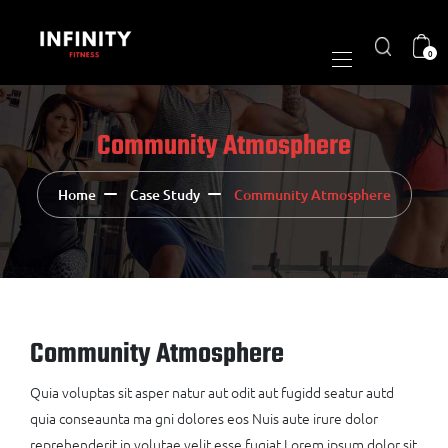
0
Community Atmosphere
Home
Case Study
Community Atmosphere
Community Atmosphere
Quia voluptas sit asper natur aut odit aut fugidd seatur autd
quia conseaunta ma gni dolores eos Nuis aute irure dolor
reprehenderit in volutae velit esse fugiat Lorem ipsum dolor sit