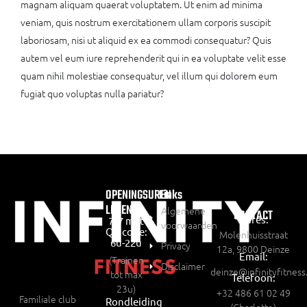
magnam aliquam quaerat voluptatem. Ut enim ad minima
veniam, quis nostrum exercitationem ullam corporis suscipit
laboriosam, nisi ut aliquid ex ea commodi consequatur? Quis
autem vel eum iure reprehenderit qui in ea voluptate velit esse
quam nihil molestiae consequatur, vel illum qui dolorem eum
fugiat quo voluptas nulla pariatur?
OPENINGSUREN
Links
LEDEN:
Algemene
CONTACT
Adres:
7/7 met
voorwaarden
QR code:
Molenhuisstraat
6u-22u
Privacy
12a, 9800 Deinze
Email:
(Trainen
Disclaimer
deinze@infinityfitness
tot max
Telefoon:
23u)
+32 486 61 02 49
Familiale club
Rondleiding